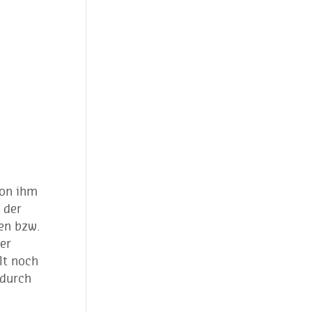
von ihm
 der
en bzw.
er
lt noch
 durch