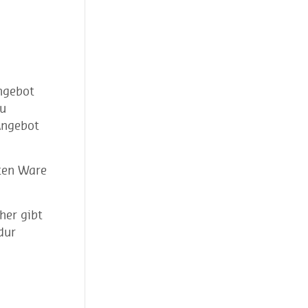
angebot
zu
Angebot
lten Ware
her gibt
dur