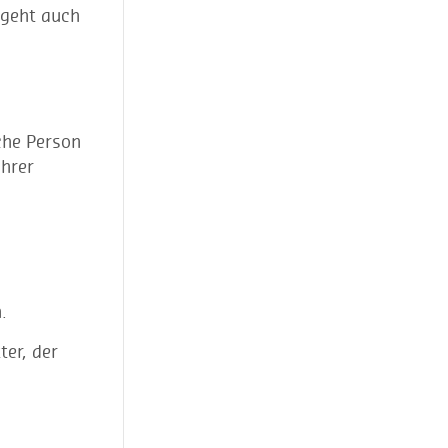
 geht auch
che Person
ihrer
.
ter, der