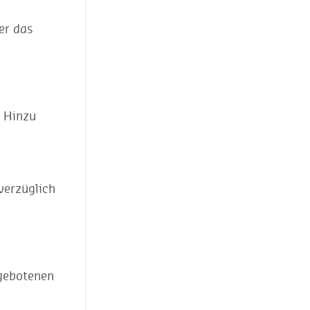
er das
. Hinzu
verzüglich
ngebotenen