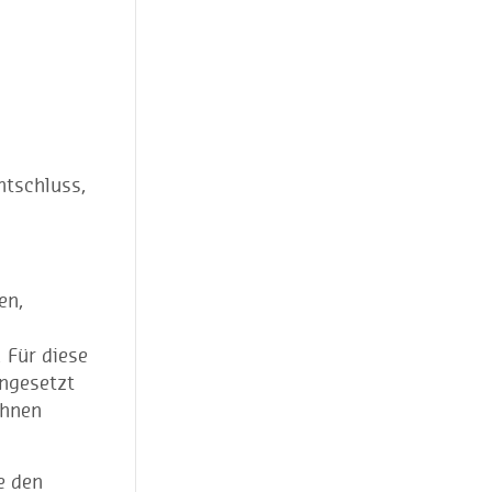
ntschluss,
en,
 Für diese
ingesetzt
Ihnen
e den